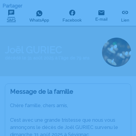
Partager
E-mail
SMS
WhatsApp
Facebook
Lien
Joël GURIEC
décédé le 31 août 2025 à l'âge de 79 ans
Message de la famille
Chère famille, chers amis,
C’est avec une grande tristesse que nous vous
annonçons le décès de Joël GURIEC survenu le
dimanche 31 août 2025 à Sévignac.