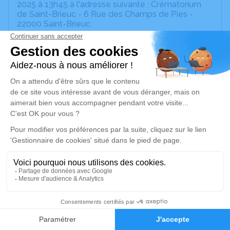
2025 à 13h45 à l'adresse suivante : Crématorium
de Saint-Brieuc - 6 Rue des Champs de Pies -
22000 Saint-Brieuc.
Nous vous invitons à utiliser cet espace pour
laisser vos condoléances, partager des photos
souvenirs, une anecdote ou exprimer vos pensées
à travers des poèmes ou des textes. Cet endroit
est un lieu d'expression dédié à honorer la
mémoire de Louisette KENOUCH.
Je rends hommage
Cérémonie civile
jeudi 04 septembre 2025 à 13h45
Crématorium de Saint-Brieuc
6 Rue des Champs de Pies
3
22000 Saint-Brieuc
Faire-part
Hommages
Je rends hommage