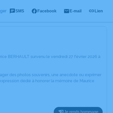
ager
SMS
Facebook
E-mail
Lien
rice BERHAULT survenu le vendredi 27 février 2026 à
rtager des photos souvenirs, une anecdote ou exprimer
'expression dédié à honorer la mémoire de Maurice
Je rends hommage