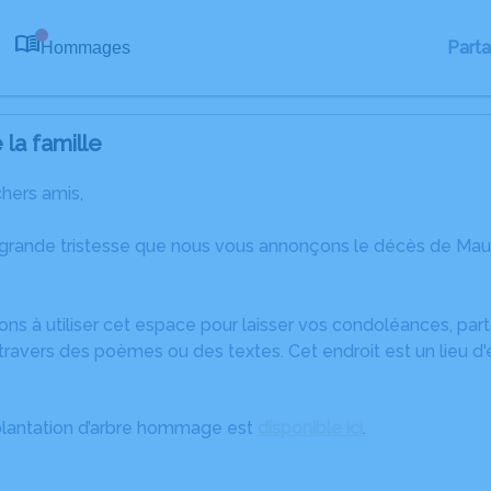
Part
Hommages
0
la famille
chers amis,
 grande tristesse que nous vous annonçons le décès de Mau
ons à utiliser cet espace pour laisser vos condoléances, pa
travers des poèmes ou des textes. Cet endroit est un lieu d
plantation d’arbre hommage est
disponible ici
.