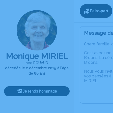
Faire-part
Message de 
Chère famille, 
C’est avec une
Monique MIRIEL
Broons. La céré
Broons.
née ROUAUD
décédée le 2 décembre 2025 à l'âge
Nous vous invit
de 86 ans
vos pensées à 
MIRIEL.
Je rends hommage