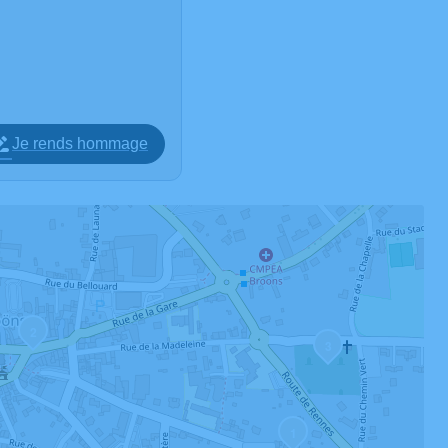
Je rends hommage
2
3
1