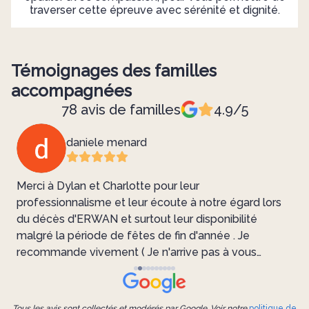
traverser cette épreuve avec sérénité et dignité.
Témoignages des familles
accompagnées
78 avis de familles
4.9/5
daniele menard
Merci à Dylan et Charlotte pour leur
d
professionnalisme et leur écoute à notre égard lors
e
du décès d'ERWAN et surtout leur disponibilité
malgré la période de fêtes de fin d'année . Je
recommande vivement ( Je n'arrive pas à vous
mettre les 5 étoiles mais elles sont méritées )
Tous les avis sont collectés et modérés par Google. Voir notre
politique de